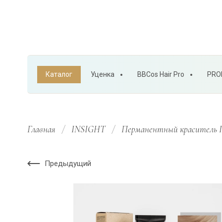
Каталог
Уценка
BBCos Hair Pro
PRO
Главная
/
INSIGHT
/
Перманентный краситель
Предыдущий