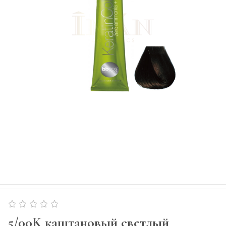
5/00K каштановый светлый